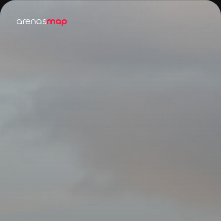
arenas
map