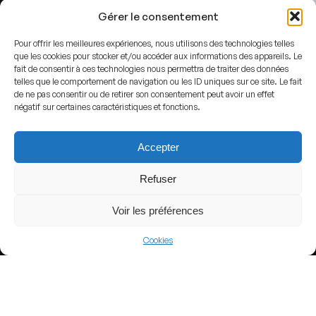
Gérer le consentement
Pour offrir les meilleures expériences, nous utilisons des technologies telles
que les cookies pour stocker et/ou accéder aux informations des appareils. Le
fait de consentir à ces technologies nous permettra de traiter des données
telles que le comportement de navigation ou les ID uniques sur ce site. Le fait
de ne pas consentir ou de retirer son consentement peut avoir un effet
négatif sur certaines caractéristiques et fonctions.
By
ajay_suresh
-
Westchester County Center
,
CC BY 2.0
,
Lin
Accepter
Refuser
ADDRESS
White Plains,
United States
Voir les préférences
GPS
Cookies
Lat : 41.0371537
Lng : -73.7785149