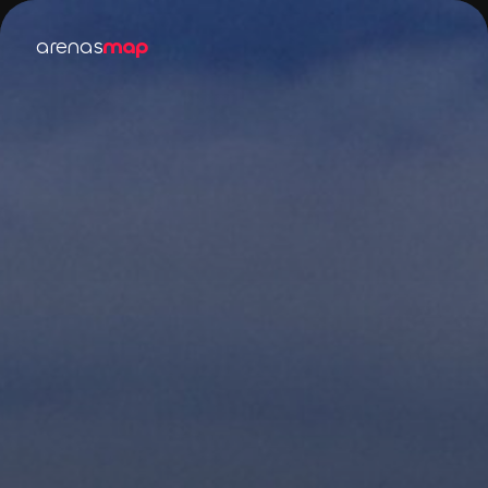
arenas
map