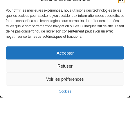
Pour offrir les meilleures expériences, nous utilisons des technologies telles
que les cookies pour stocker et/ou accéder aux informations des appareils. Le
fait de consentir à ces technologies nous permettra de traiter des données
telles que le comportement de navigation ou les ID uniques sur ce site. Le fait
de ne pas consentir ou de retirer son consentement peut avoir un effet
négatif sur certaines caractéristiques et fonctions.
By Hüseyin 
Accepter
ADDRESS
Refuser
Konya,
Turkey
Voir les préférences
GPS
Lat : 37.9460927
Cookies
Lng : 32.4881172