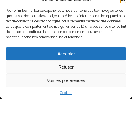
Pour offrir les meilleures expériences, nous utilisons des technologies telles
que les cookies pour stocker et/ou accéder aux informations des appareils. Le
fait de consentir à ces technologies nous permettra de traiter des données
telles que le comportement de navigation ou les ID uniques sur ce site. Le fait
de ne pas consentir ou de retirer son consentement peut avoir un effet
négatif sur certaines caractéristiques et fonctions.
By
MM1912
-
Own work
, see
www.martijnmureau.nl
,
CC BY-SA 3.0
,
Link
Accepter
ADDRESS
Refuser
Seraing,
Belgium
Voir les préférences
GPS
Lat : 50.600673
Cookies
Lng : 5.5039787