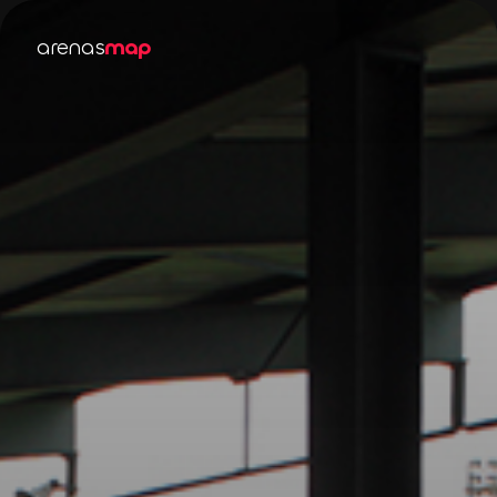
arenas
map