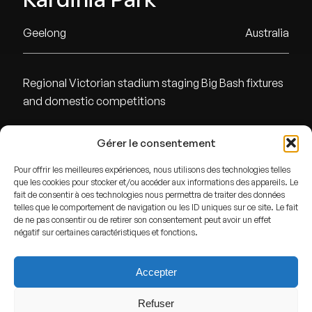
Geelong
Australia
Regional Victorian stadium staging Big Bash fixtures
and domestic competitions
Gérer le consentement
ADDRESS
Pour offrir les meilleures expériences, nous utilisons des technologies telles
Geelong,
Australia
que les cookies pour stocker et/ou accéder aux informations des appareils. Le
fait de consentir à ces technologies nous permettra de traiter des données
GPS
telles que le comportement de navigation ou les ID uniques sur ce site. Le fait
de ne pas consentir ou de retirer son consentement peut avoir un effet
Lat : -38.1581121
négatif sur certaines caractéristiques et fonctions.
Lng : 144.3545945
Accepter
Refuser