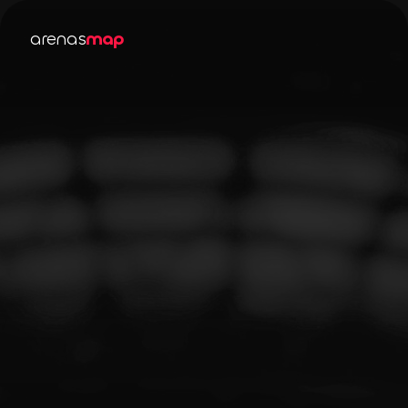
arenas
map