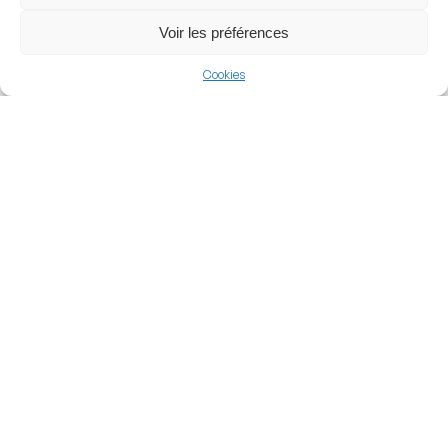
View more
Voir les préférences
Cricket
Cookies
Australia
Big Bash League
Nearby Arenas
Ironbark Fields
Marvel Stadium
MELBOURNE, AUSTRALIA
MELBOURNE, AUSTRALIA