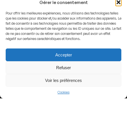
Gérer le consentement
Pour offrir les meilleures expériences, nous utilisons des technologies telles
que les cookies pour stocker et/ou accéder aux informations des appareils. Le
fait de consentir à ces technologies nous permettra de traiter des données
telles que le comportement de navigation ou les ID uniques sur ce site. Le fait
de ne pas consentir ou de retirer son consentement peut avoir un effet
négatif sur certaines caractéristiques et fonctions.
Football.ua
, CC BY-SA 3.0 GFDL, via Wikimedia Commons
Accepter
ADDRESS
Refuser
Anderlecht,
Belgium
Voir les préférences
GPS
Lat : 50.8340229
Cookies
Lng : 4.2978001
Who's play in Lotto Park