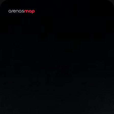
arenas
map