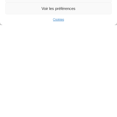
View more
Voir les préférences
Cricket
Cookies
England
The Hundred
Nearby Arenas
Old Trafford
Academy Stadium
MANCHESTER, ENGLAND
MANCHESTER, ENGLAND