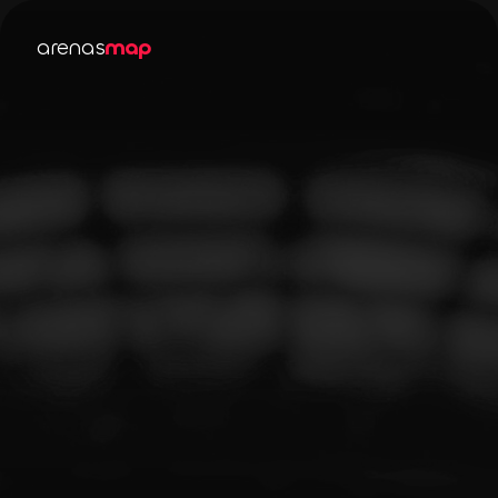
arenas
map