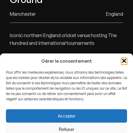
Manchester
England
Iconic northern England cricket venue hosting The
Hundred and international tournaments
Gérer le consentement
ADDRESS
Pour offrir les meilleures expériences, nous utilisons des technologies telles
Manchester,
England
que les cookies pour stocker et/ou accéder aux informations des appareils. Le
fait de consentir à ces technologies nous permettra de traiter des données
GPS
telles que le comportement de navigation ou les ID uniques sur ce site. Le fait
de ne pas consentir ou de retirer son consentement peut avoir un effet
Lat : 53.4564129
négatif sur certaines caractéristiques et fonctions.
Lng : -2.2868603
Accepter
Refuser