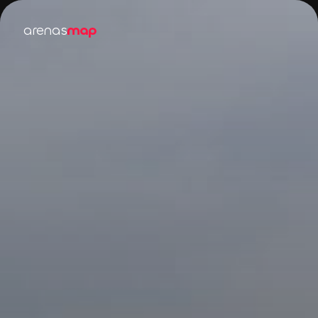
arenas
map