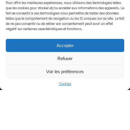
Pour offrir les meilleures expériences, nous utilisons des technologies telles
que les cookies pour stocker et/ou accéder aux informations des appareils. Le
fait de consentir à ces technologies nous permettra de traiter des données
telles que le comportement de navigation ou les ID uniques sur ce site. Le fait
de ne pas consentir ou de retirer son consentement peut avoir un effet
négatif sur certaines caractéristiques et fonctions.
By
Chabirachabira
-
Own work
,
CC BY-SA 4.0
,
Link
Accepter
ADDRESS
Biskra,
Algeria
Refuser
GPS
Voir les préférences
Lat : 34.8436763
Lng : 5.7540894
Cookies
View more