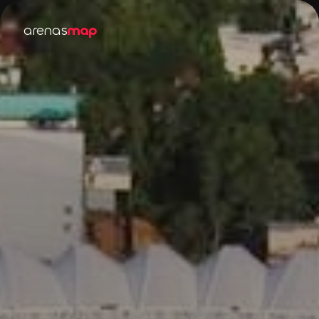
arenas
map