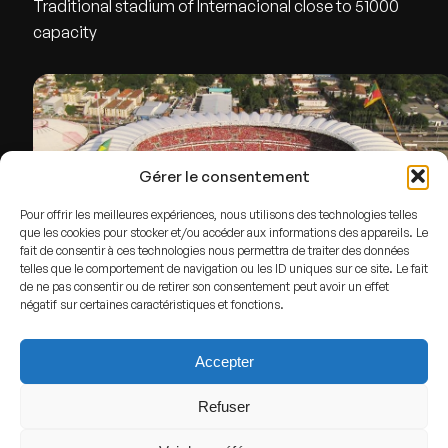
Traditional stadium of Internacional close to 51000
capacity
Gérer le consentement
Pour offrir les meilleures expériences, nous utilisons des technologies telles
que les cookies pour stocker et/ou accéder aux informations des appareils. Le
fait de consentir à ces technologies nous permettra de traiter des données
telles que le comportement de navigation ou les ID uniques sur ce site. Le fait
de ne pas consentir ou de retirer son consentement peut avoir un effet
Portal da Copa
,
CC BY 3.0 BR
, via Wikimedia Commons
négatif sur certaines caractéristiques et fonctions.
ADDRESS
Accepter
Porto Alegre,
Brazil
Refuser
GPS
Lat : -30.0655285