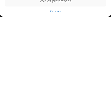
Voir les préférences
Lng : -51.2349021
Cookies
Events Hosted Here
2027 FIFA Women's
Women's
World Cup
Football
View more
Football
Brazil
Campeonato Brasileiro