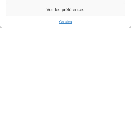
View more
Voir les préférences
Football
Cookies
France
Ligue 1 McDonalds
Nearby Arenas
Stade de Roudourou
Stade du Moustoir
GUINGAMP, FRANCE
LORIENT, FRANCE