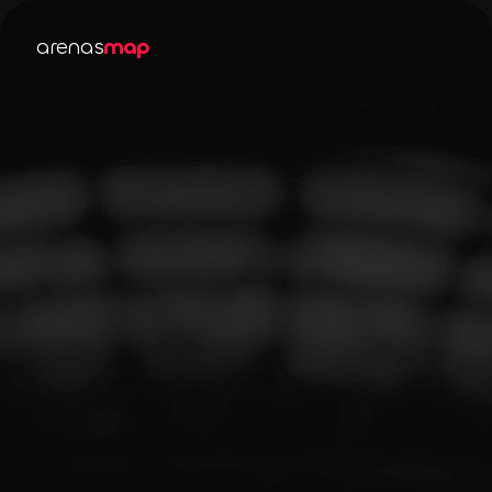
arenas
map