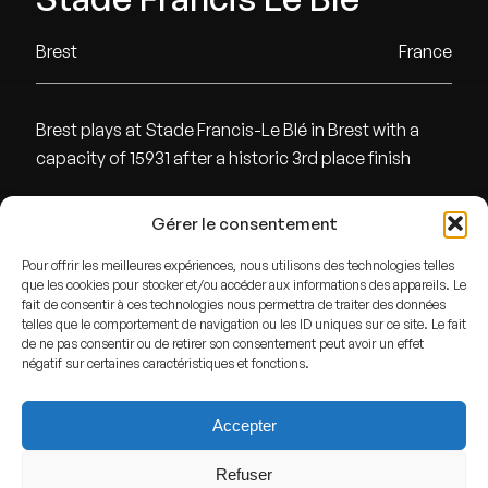
Brest
France
Brest plays at Stade Francis-Le Blé in Brest with a
capacity of 15931 after a historic 3rd place finish
Gérer le consentement
ADDRESS
Pour offrir les meilleures expériences, nous utilisons des technologies telles
Brest,
France
que les cookies pour stocker et/ou accéder aux informations des appareils. Le
fait de consentir à ces technologies nous permettra de traiter des données
GPS
telles que le comportement de navigation ou les ID uniques sur ce site. Le fait
de ne pas consentir ou de retirer son consentement peut avoir un effet
Lat : 48.4030526
négatif sur certaines caractéristiques et fonctions.
Lng : -4.4613719
Accepter
Refuser