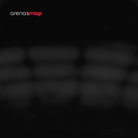
arenas
map