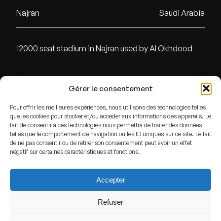
Najran
Saudi Arabia
12000 seat stadium in Najran used by Al Okhdood
ADDRESS
Gérer le consentement
Najran,
Saudi Arabia
Pour offrir les meilleures expériences, nous utilisons des technologies telles
que les cookies pour stocker et/ou accéder aux informations des appareils. Le
GPS
fait de consentir à ces technologies nous permettra de traiter des données
telles que le comportement de navigation ou les ID uniques sur ce site. Le fait
Lat : 17.6574132
de ne pas consentir ou de retirer son consentement peut avoir un effet
Lng : 44.4775541
négatif sur certaines caractéristiques et fonctions.
Accepter
Refuser
View more