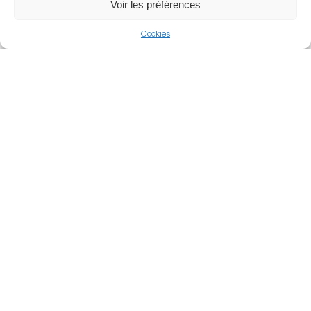
Voir les préférences
Football
Cookies
Saudi Arabia
Saudi League
Nearby Arenas
Prince Sultan bin
Abdulaziz Sports
Damac Club Stadium
City
KHAMIS MUSHAIT, SAUDI ARABIA
ABHA, SAUDI ARABIA