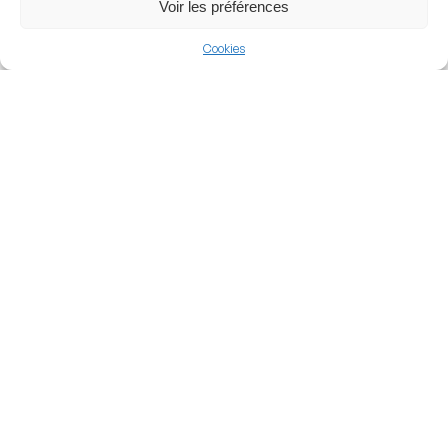
Voir les préférences
Football
Cookies
Italy
Serie B
Nearby Arenas
Stadio Pier Luigi
Penzo
Stadio Paolo Mazza
VENICE, ITALY
FERRARA, ITALY