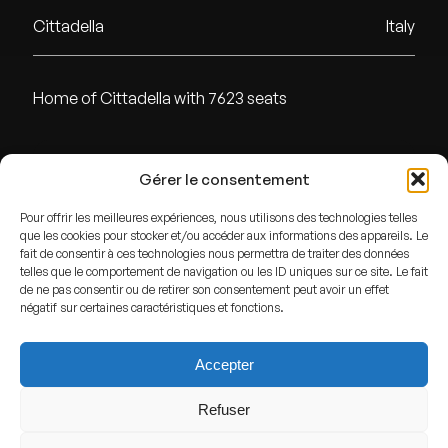
Cittadella
Italy
Home of Cittadella with 7623 seats
ADDRESS
Gérer le consentement
Cittadella,
Italy
Pour offrir les meilleures expériences, nous utilisons des technologies telles
que les cookies pour stocker et/ou accéder aux informations des appareils. Le
GPS
fait de consentir à ces technologies nous permettra de traiter des données
telles que le comportement de navigation ou les ID uniques sur ce site. Le fait
Lat : 45.642922
de ne pas consentir ou de retirer son consentement peut avoir un effet
Lng : 11.7810731
négatif sur certaines caractéristiques et fonctions.
Accepter
Refuser
View more