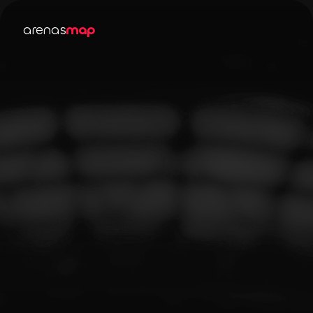
arenas
map