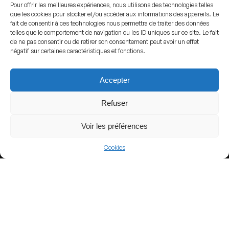
Pour offrir les meilleures expériences, nous utilisons des technologies telles
que les cookies pour stocker et/ou accéder aux informations des appareils. Le
fait de consentir à ces technologies nous permettra de traiter des données
telles que le comportement de navigation ou les ID uniques sur ce site. Le fait
de ne pas consentir ou de retirer son consentement peut avoir un effet
négatif sur certaines caractéristiques et fonctions.
Por
Guidote2
-
Trabajo propio
, Dominio público,
Enlace
Accepter
ADDRESS
Quilmes,
Argentina
Refuser
GPS
Voir les préférences
Lat : -34.7418946
Lng : -58.2520866
Cookies
View more