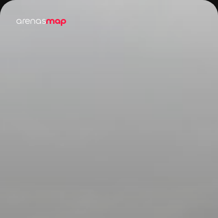
arenas
map