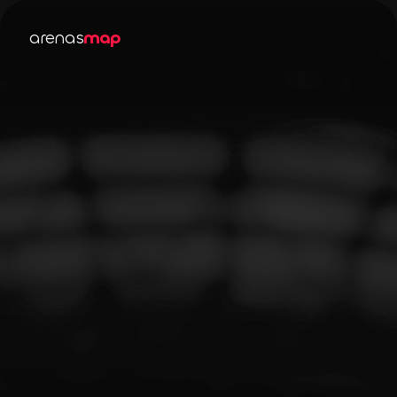
arenas
map