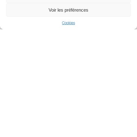
View more
Voir les préférences
Cricket
Cookies
Australia
Big Bash League
Nearby Arenas
Campbelltown
Sports Stadium
CommBank Stadium
SYDNEY, AUSTRALIA
SYDNEY, AUSTRALIA