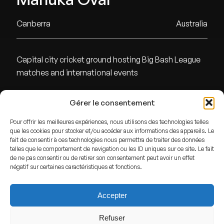
Canberra
Australia
Capital city cricket ground hosting Big Bash League
matches and international events
Gérer le consentement
ADDRESS
Pour offrir les meilleures expériences, nous utilisons des technologies telles
Canberra,
Australia
que les cookies pour stocker et/ou accéder aux informations des appareils. Le
fait de consentir à ces technologies nous permettra de traiter des données
GPS
telles que le comportement de navigation ou les ID uniques sur ce site. Le fait
de ne pas consentir ou de retirer son consentement peut avoir un effet
Lat : -35.3179533
négatif sur certaines caractéristiques et fonctions.
Lng : 149.1347561
Accepter
Refuser