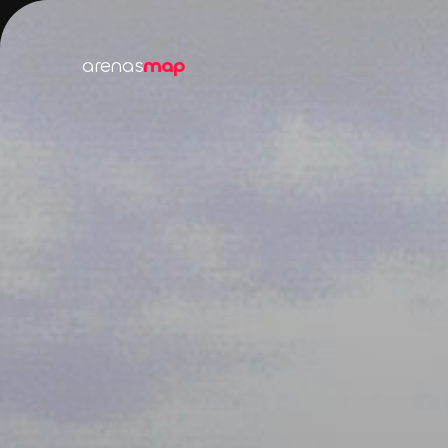
arenas
map