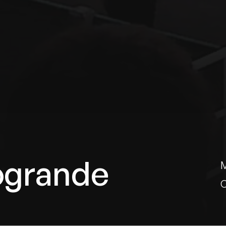
ogrande
M