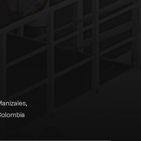
anizales
Colombia