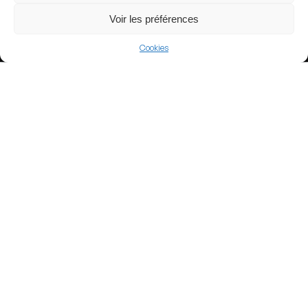
Lat : 51.8840942
Voir les préférences
Lng : -0.4317284
Cookies
Who's play in Kenilworth Road
FOOTBALL
EFL LEAGUE ONE
Luton Town FC
Website
View more
Football