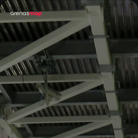
arenas
map