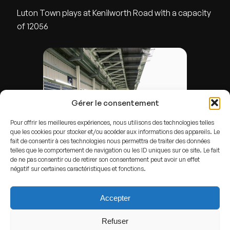
Luton Town plays at Kenilworth Road with a capacity
of 12056
Gérer le consentement
Pour offrir les meilleures expériences, nous utilisons des technologies telles
que les cookies pour stocker et/ou accéder aux informations des appareils. Le
fait de consentir à ces technologies nous permettra de traiter des données
telles que le comportement de navigation ou les ID uniques sur ce site. Le fait
de ne pas consentir ou de retirer son consentement peut avoir un effet
By
Egghead06
-
Own work
,
CC BY 4.0
,
Link
négatif sur certaines caractéristiques et fonctions.
ADDRESS
Accepter
Luton,
England
Refuser
GPS