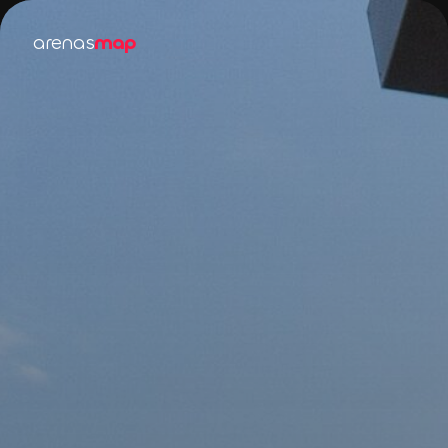
arenas
map