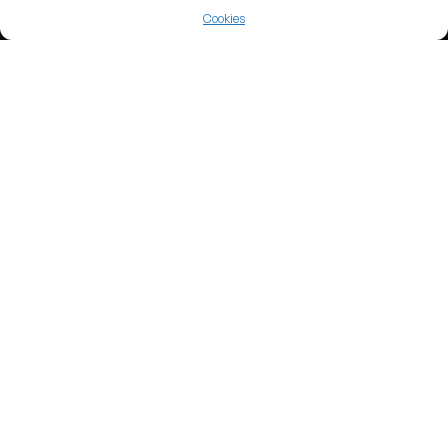
Lng : 16.1730766
Cookies
Events Hosted Here
1992 UEFA Euro
Football
View more
Football
Sweden
Allsvenskan