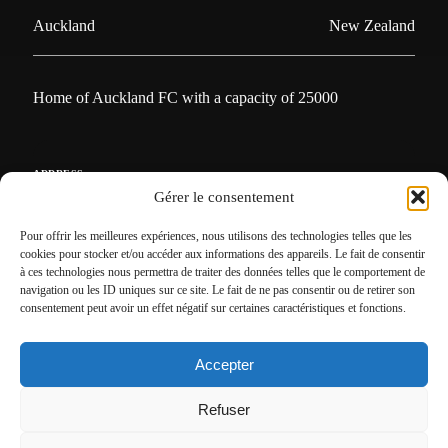
Auckland
New Zealand
Home of Auckland FC with a capacity of 25000
ADDRESS
Gérer le consentement
Auckland,
New Zealand
Pour offrir les meilleures expériences, nous utilisons des technologies telles que les
GPS
cookies pour stocker et/ou accéder aux informations des appareils. Le fait de consentir
à ces technologies nous permettra de traiter des données telles que le comportement de
Lat : -36.9178349
navigation ou les ID uniques sur ce site. Le fait de ne pas consentir ou de retirer son
Lng : 174.8122802
consentement peut avoir un effet négatif sur certaines caractéristiques et fonctions.
Accepter
Refuser
View more