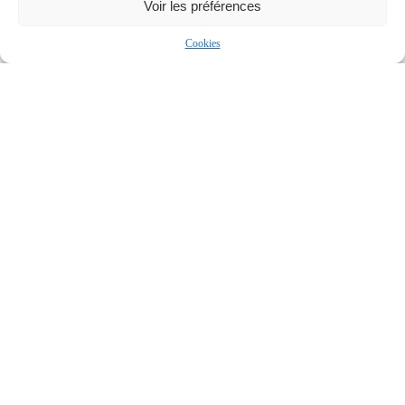
Voir les préférences
Football
Cookies
New Zealand
A-League
Nearby Arenas
Coffs Harbour
Sky Stadium
International Stadium
WELLINGTON, NEW ZEALAND
COFFS HARBOUR, AUSTRALIA