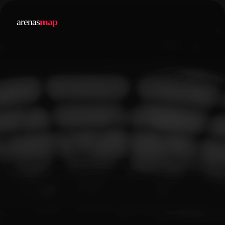
arenas
map