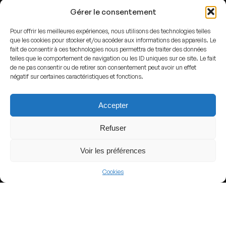
Gérer le consentement
Pour offrir les meilleures expériences, nous utilisons des technologies telles
que les cookies pour stocker et/ou accéder aux informations des appareils. Le
fait de consentir à ces technologies nous permettra de traiter des données
telles que le comportement de navigation ou les ID uniques sur ce site. Le fait
de ne pas consentir ou de retirer son consentement peut avoir un effet
négatif sur certaines caractéristiques et fonctions.
By
Mrbeastmodeallday
-
Own work
,
CC BY-SA 4.0
,
Link
Accepter
Refuser
ADDRESS
Sacramento,
United States
Voir les préférences
GPS
Cookies
Lat : 38.58019
Lng : -121.49948