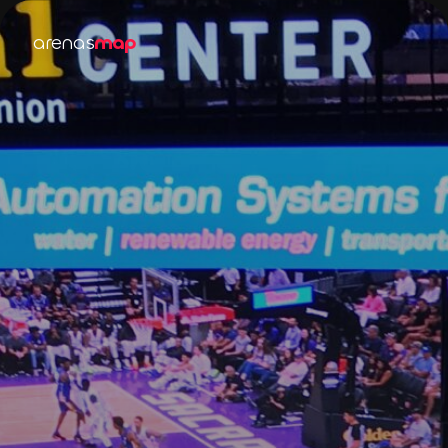
arenas
map