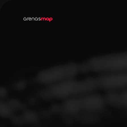
arenas
map