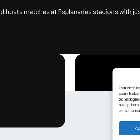
nd hosts matches at Esplanādes stadions with ju
Pour offrir l
pour stocker 
technologies
navigation ou
consentement 
Ac