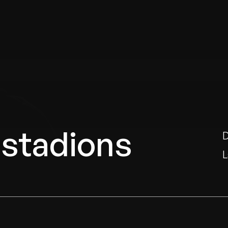
 stadions
D
L