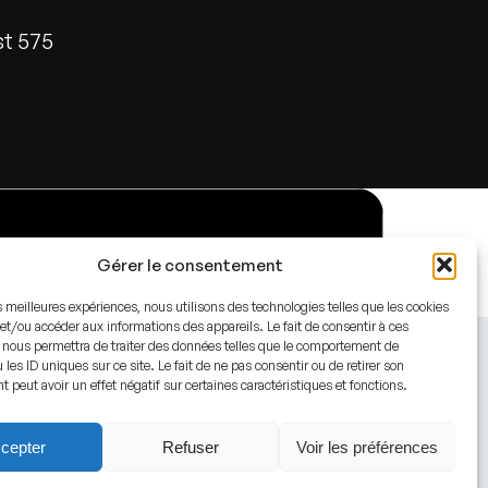
st 575
Gérer le consentement
es meilleures expériences, nous utilisons des technologies telles que les cookies
et/ou accéder aux informations des appareils. Le fait de consentir à ces
 nous permettra de traiter des données telles que le comportement de
 les ID uniques sur ce site. Le fait de ne pas consentir ou de retirer son
peut avoir un effet négatif sur certaines caractéristiques et fonctions.
cepter
Refuser
Voir les préférences