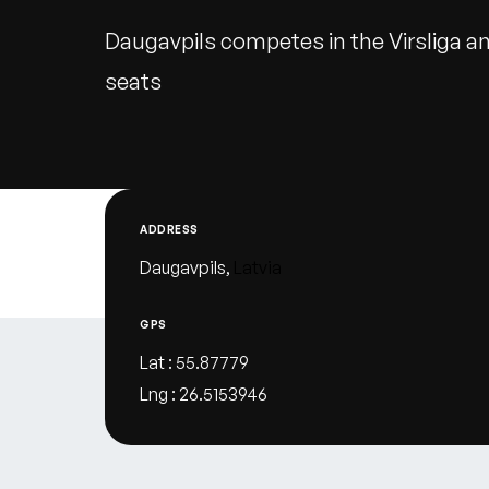
Daugavpils competes in the Virsliga a
seats
ADDRESS
Daugavpils,
Latvia
GPS
Lat : 55.87779
Lng : 26.5153946