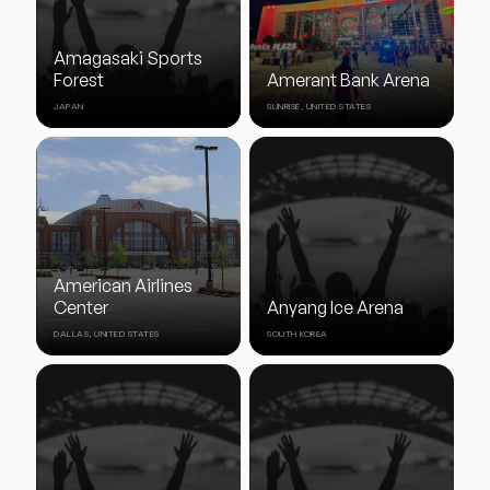
Amagasaki Sports
Forest
Amerant Bank Arena
JAPAN
SUNRISE, UNITED STATES
American Airlines
Center
Anyang Ice Arena
DALLAS, UNITED STATES
SOUTH KOREA