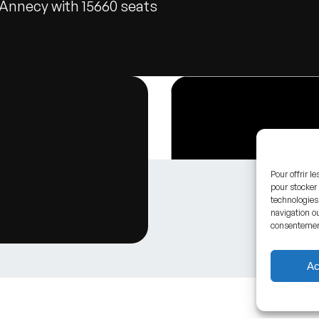
 Annecy with 15660 seats
Pour offrir l
pour stocker 
technologies
navigation ou
consentement 
Ac