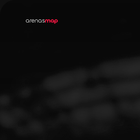
arenas
map