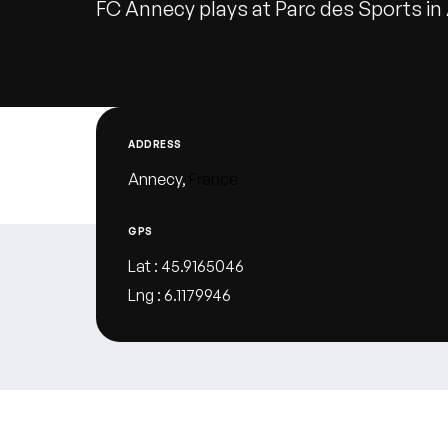
FC Annecy plays at Parc des Sports in
ADDRESS
Annecy,
France
GPS
Lat : 45.9165046
Lng : 6.1179946