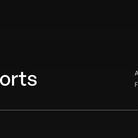
orts
F