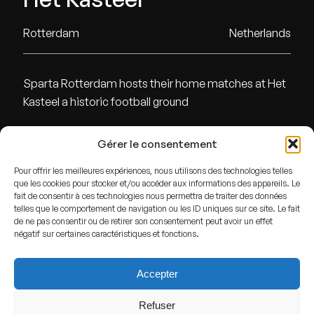
Rotterdam
Netherlands
Sparta Rotterdam hosts their home matches at Het
Kasteel a historic football ground
Gérer le consentement
ADDRESS
Pour offrir les meilleures expériences, nous utilisons des technologies telles
Rotterdam,
Netherlands
que les cookies pour stocker et/ou accéder aux informations des appareils. Le
fait de consentir à ces technologies nous permettra de traiter des données
GPS
telles que le comportement de navigation ou les ID uniques sur ce site. Le fait
de ne pas consentir ou de retirer son consentement peut avoir un effet
Lat : 51.9194555
négatif sur certaines caractéristiques et fonctions.
Lng : 4.4335507
Accepter
Refuser