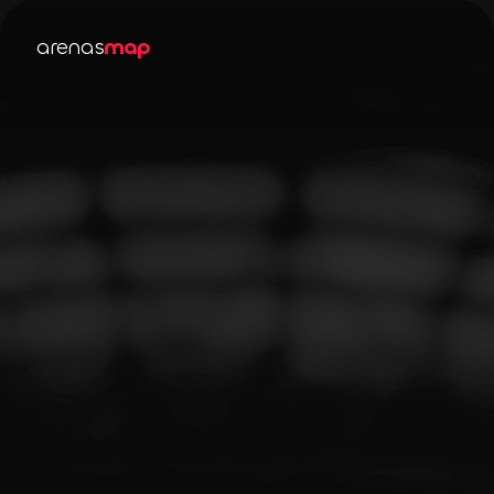
arenas
map