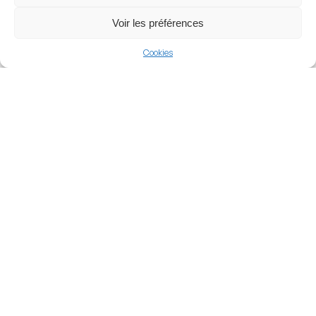
View more
Voir les préférences
Football
Cookies
Netherlands
Eredivisie
Nearby Arenas
Van Donge & De Roo
Stadion
De Kuip
ROTTERDAM, NETHERLANDS
ROTTERDAM, NETHERLANDS