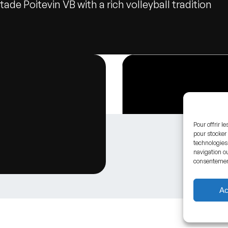
ade Poitevin VB with a rich volleyball tradition
Pour offrir l
pour stocker 
technologies
navigation ou
consentement 
Ac