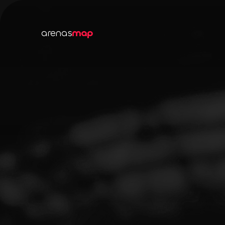
arenas
map