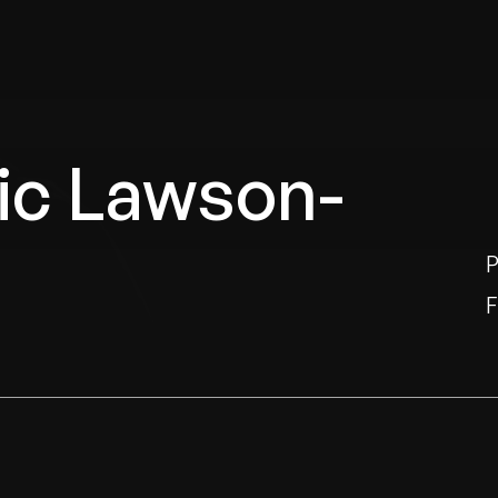
ric Lawson-
P
F