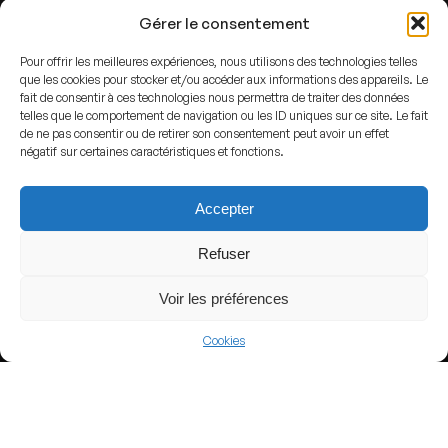
Gérer le consentement
Pour offrir les meilleures expériences, nous utilisons des technologies telles
que les cookies pour stocker et/ou accéder aux informations des appareils. Le
fait de consentir à ces technologies nous permettra de traiter des données
telles que le comportement de navigation ou les ID uniques sur ce site. Le fait
de ne pas consentir ou de retirer son consentement peut avoir un effet
négatif sur certaines caractéristiques et fonctions.
Par
Hawk00eyed
—
Travail personnel
,
CC BY-SA 3.0
,
Lien
Accepter
Refuser
ADDRESS
Portland,
United States
Voir les préférences
GPS
Cookies
Lat : 45.5215259
Lng : -122.6918149