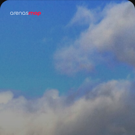
arenas
map