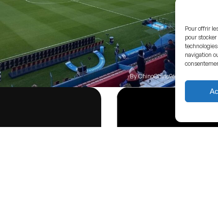
Pour offrir l
pour stocker 
technologies
navigation ou
consentement 
By
ChinoChino96
-
Own work
,
CC
Ac