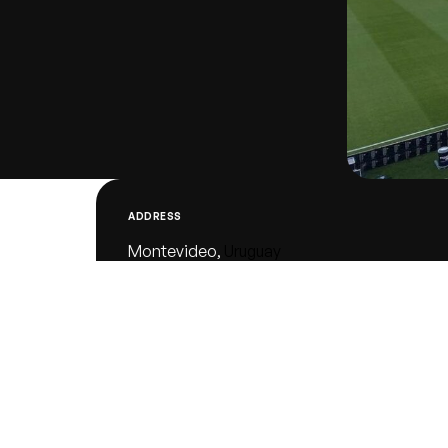
ADDRESS
Montevideo,
Uruguay
GPS
Lat : -34.8845228
Lng : -56.1586761