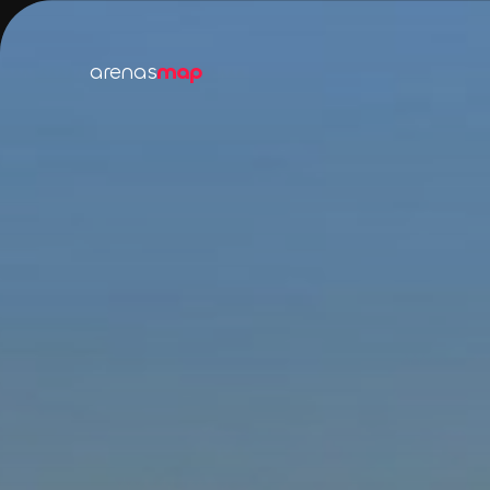
arenas
map