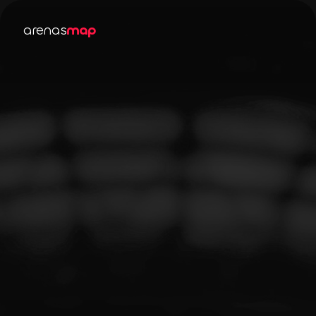
arenas
map