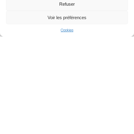
Refuser
Voir les préférences
View more
Cookies
Baseball
Canada
MLB
Nearby Arenas