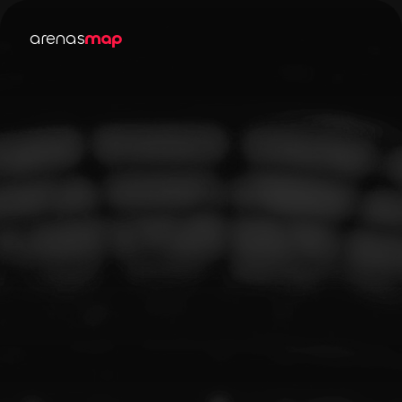
arenas
map