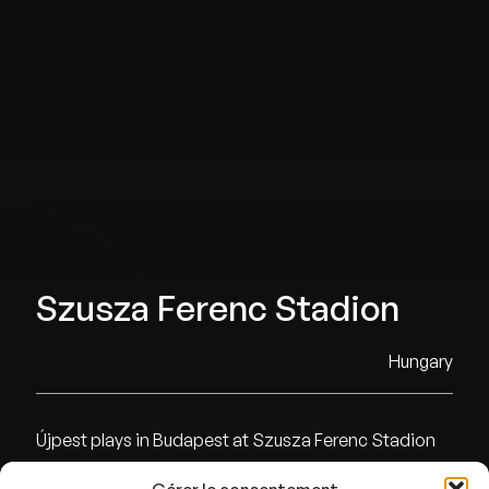
Szusza Ferenc Stadion
Hungary
Újpest plays in Budapest at Szusza Ferenc Stadion
with a capacity of 12670 and finished 7th last season