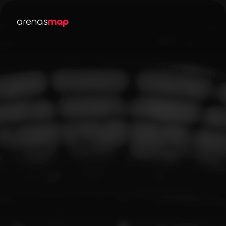
arenas
map