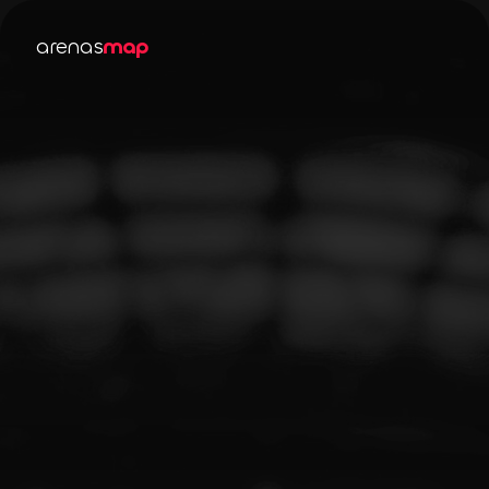
arenas
map