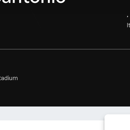
I
stadium