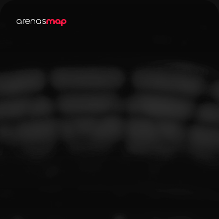
arenas
map