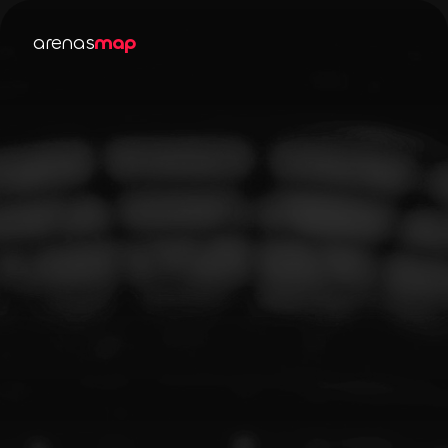
arenas
map