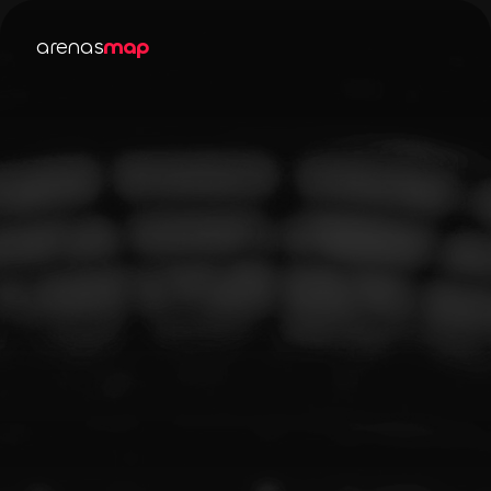
arenas
map