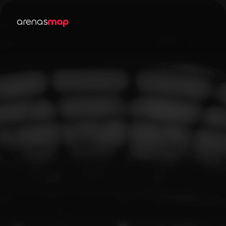
arenas
map