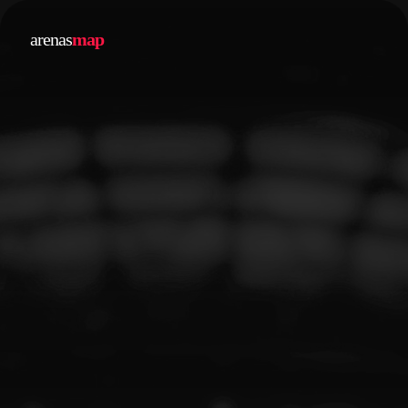
arenas
map