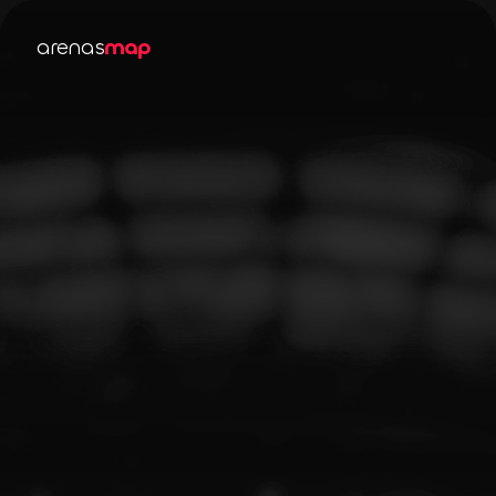
arenas
map