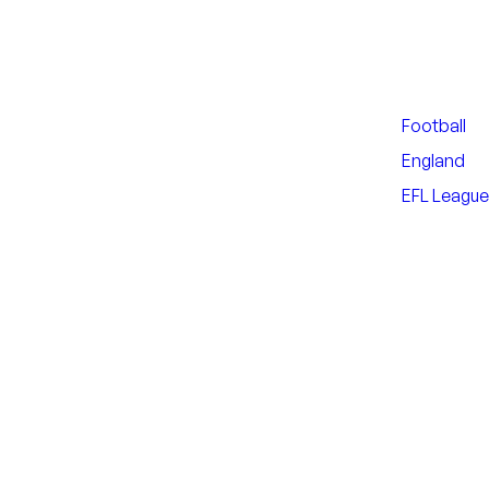
Football
England
EFL Leagu
Nearby Arenas