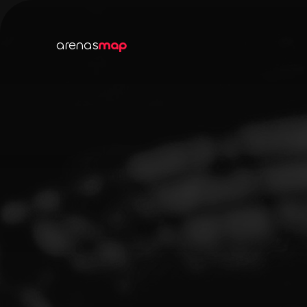
arenas
map