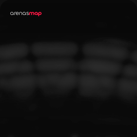
arenas
map