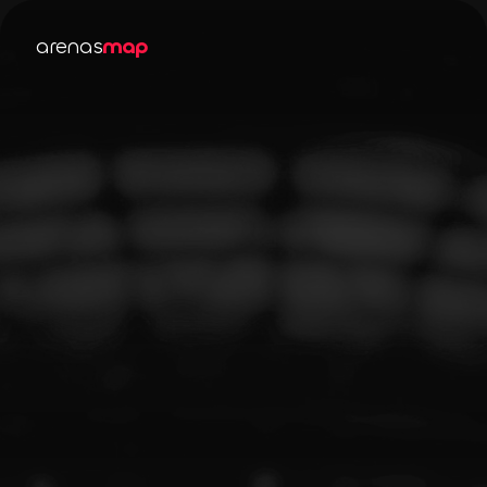
arenas
map