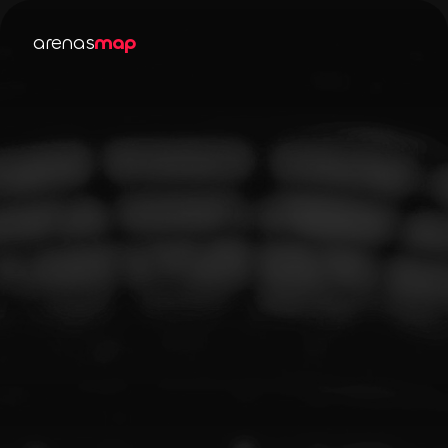
arenas
map