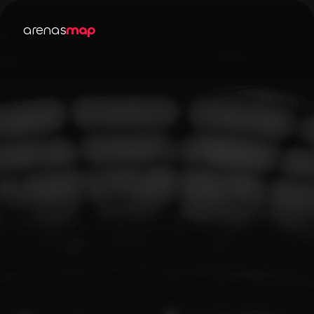
arenas
map