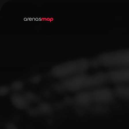
arenas
map