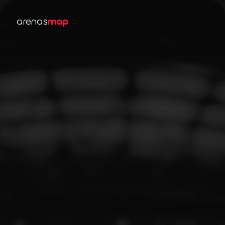
arenas
map