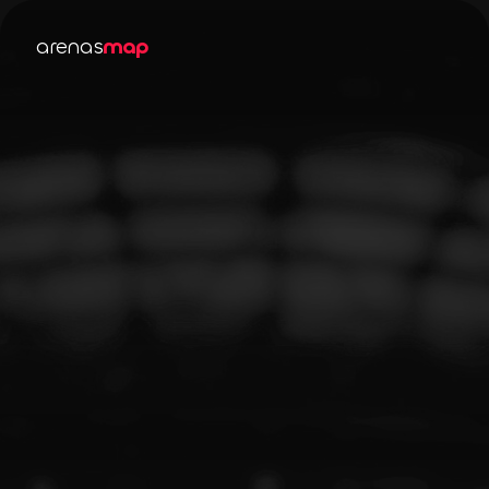
arenas
map