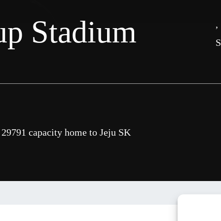
up Stadium
S
d 29791 capacity home to Jeju SK