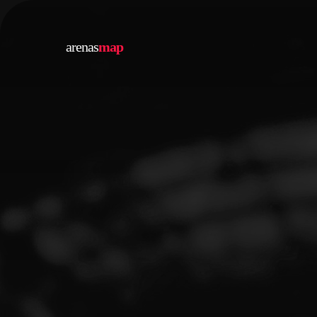
arenas
map