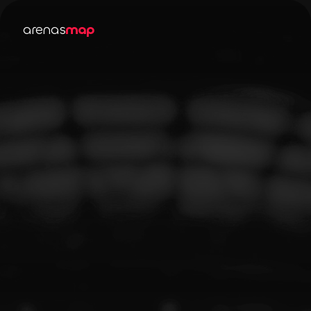
arenas
map