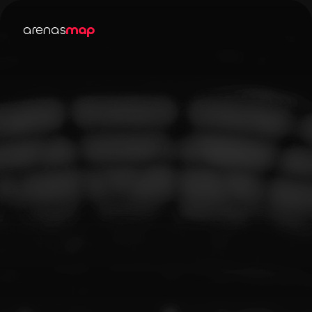
arenas
map