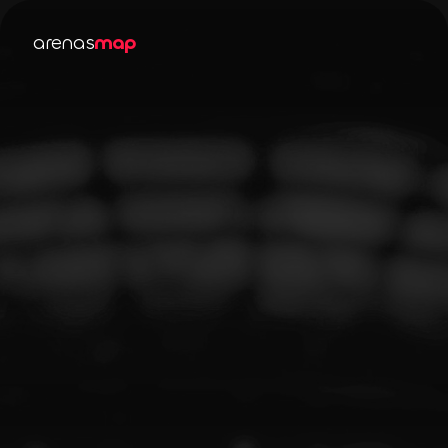
arenas
map