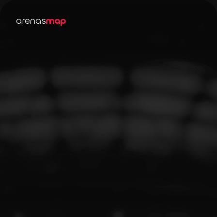
arenas
map