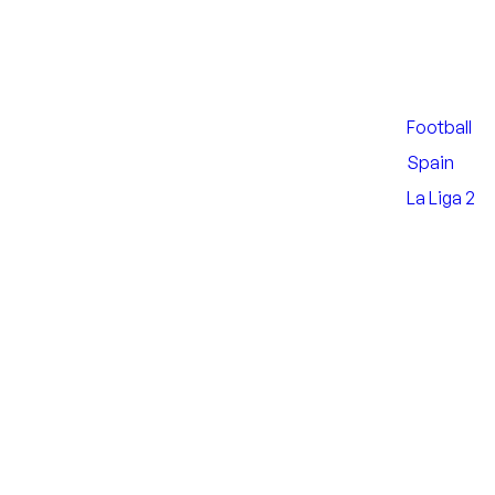
Football
Spain
La Liga 2
Nearby Arenas