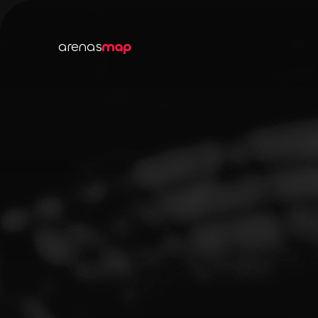
arenas
map